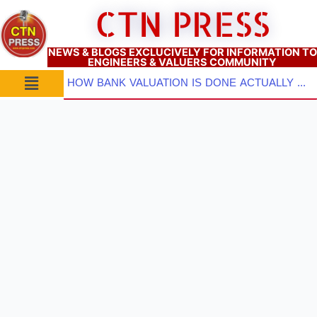
Skip
CTN PRESS
to
content
NEWS & BLOGS EXCLUCIVELY FOR INFORMATION TO
ENGINEERS & VALUERS COMMUNITY
Menu
HOW BANK VALUATION IS DONE ACTUALLY ? PART–2: Pre-Inspection Planning, Site Visit & Property Inspect...