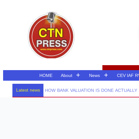
Skip
to
content
HOME
About
News
CEV IAF 
Latest news
HOW BANK VALUATION IS DONE ACTUALLY ? 