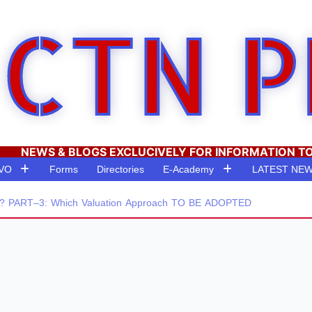
CTN P
NEWS & BLOGS EXCLUCIVELY FOR INFORMATION T
RVO
Forms
Directories
E-Academy
LATEST NE
PART–3: Which Valuation Approach TO BE ADOPTED